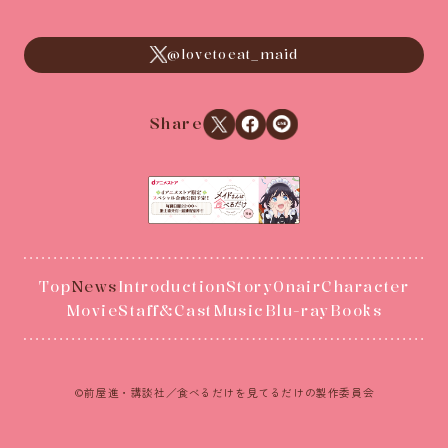
@lovetoeat_maid
Xでシェアする
Facebookでシェアする
LINEでシェアする
Share
Top
News
Introduction
Story
Onair
Character
Movie
Staff&Cast
Music
Blu-ray
Books
©前屋進・講談社／食べるだけを見てるだけの製作委員会