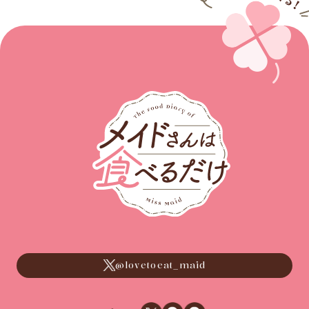
@lovetoeat_maid