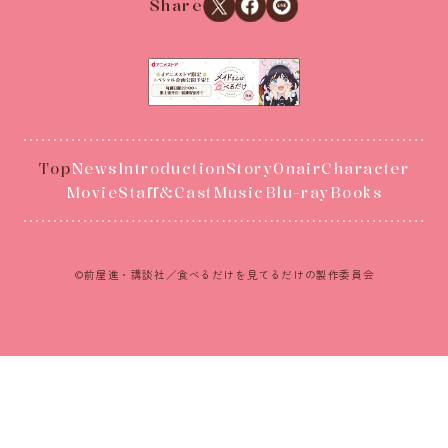
Xでシェアする
Facebookでシェアする
LINEでシェアする
Share
Top
News
Introduction
Story
Onair
Character
Movie
Staff&Cast
Music
Blu-ray
Books
©前屋進・講談社／食べるだけを見てるだけの製作委員会