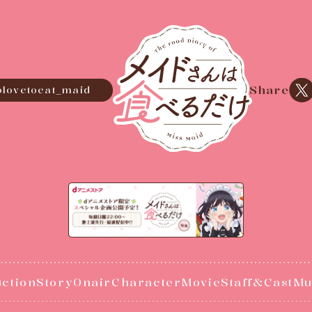
Xで
Share
lovetoeat_maid
uction
Story
Onair
Character
Movie
Staff&Cast
Mu