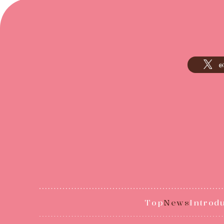
@
Top
News
Introd